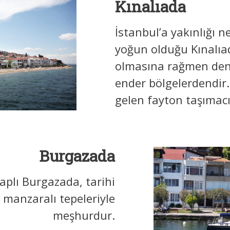
Kınalıada
İstanbul’a yakınlığı n
yoğun olduğu Kınalıad
olmasına rağmen deniz
ender bölgelerdendir
gelen fayton taşımacıl
Burgazada
aplı Burgazada, tarihi
 manzaralı tepeleriyle
meşhurdur.