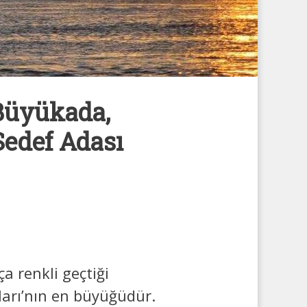
 Büyükada,
Sedef Adası
 renkli geçtiği
arı’nın en büyüğüdür.