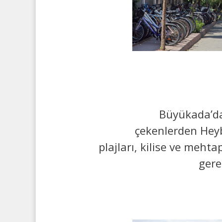
Büyükada’da
çekenlerden Heybe
plajları, kilise ve mehta
gere