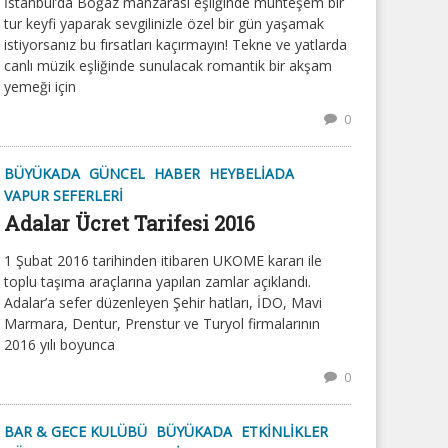
İstanbul’da Boğaz manzarası eşliğinde muhteşem bir
tur keyfi yaparak sevgilinizle özel bir gün yaşamak
istiyorsanız bu fırsatları kaçırmayın! Tekne ve yatlarda
canlı müzik eşliğinde sunulacak romantik bir akşam
yemeği için
0
BÜYÜKADA
GÜNCEL
HABER
HEYBELIADA
VAPUR SEFERLERI
Adalar Ücret Tarifesi 2016
1 Şubat 2016 tarihinden itibaren UKOME kararı ile
toplu taşıma araçlarına yapılan zamlar açıklandı.
Adalar’a sefer düzenleyen Şehir hatları, İDO, Mavi
Marmara, Dentur, Prenstur ve Turyol firmalarının
2016 yılı boyunca
0
BAR & GECE KULÜBÜ
BÜYÜKADA
ETKINLIKLER