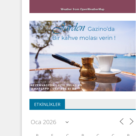
Weather from OpenWeatherMap
ETKINLIKLER
P
S
Ç
P
C
C
P