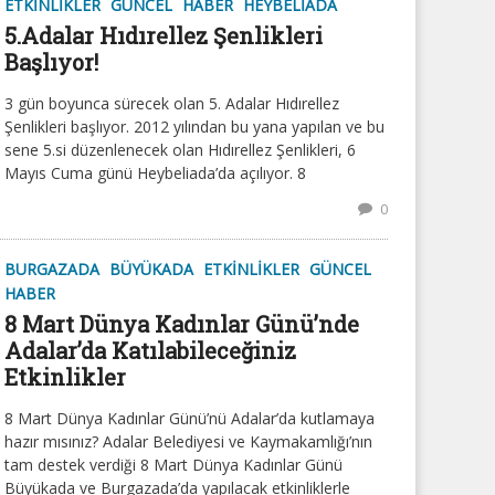
ETKINLIKLER
GÜNCEL
HABER
HEYBELIADA
5.Adalar Hıdırellez Şenlikleri
Başlıyor!
3 gün boyunca sürecek olan 5. Adalar Hıdırellez
Şenlikleri başlıyor. 2012 yılından bu yana yapılan ve bu
sene 5.si düzenlenecek olan Hıdırellez Şenlikleri, 6
Mayıs Cuma günü Heybeliada’da açılıyor. 8
0
BURGAZADA
BÜYÜKADA
ETKINLIKLER
GÜNCEL
HABER
8 Mart Dünya Kadınlar Günü’nde
Adalar’da Katılabileceğiniz
Etkinlikler
8 Mart Dünya Kadınlar Günü’nü Adalar’da kutlamaya
hazır mısınız? Adalar Belediyesi ve Kaymakamlığı’nın
tam destek verdiği 8 Mart Dünya Kadınlar Günü
Büyükada ve Burgazada’da yapılacak etkinliklerle