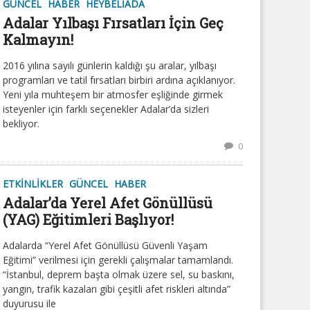
GÜNCEL
HABER
HEYBELIADA
Adalar Yılbaşı Fırsatları İçin Geç
Kalmayın!
2016 yılına sayılı günlerin kaldığı şu aralar, yılbaşı
programları ve tatil fırsatları birbiri ardına açıklanıyor.
Yeni yıla muhteşem bir atmosfer eşliğinde girmek
isteyenler için farklı seçenekler Adalar’da sizleri
bekliyor.
0
ETKINLIKLER
GÜNCEL
HABER
Adalar’da Yerel Afet Gönüllüsü
(YAG) Eğitimleri Başlıyor!
Adalarda “Yerel Afet Gönüllüsü Güvenli Yaşam
Eğitimi” verilmesi için gerekli çalışmalar tamamlandı.
“İstanbul, deprem başta olmak üzere sel, su baskını,
yangın, trafik kazaları gibi çeşitli afet riskleri altında”
duyurusu ile