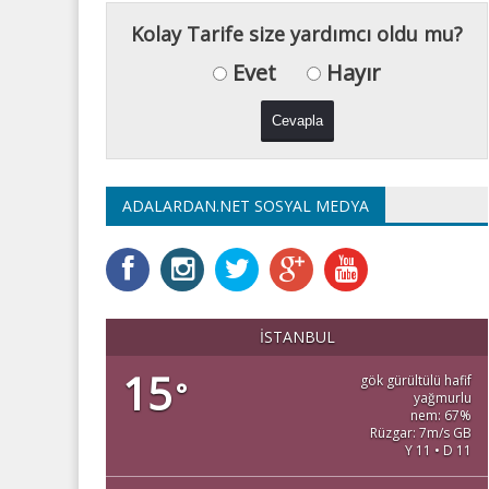
Kolay Tarife size yardımcı oldu mu?
Evet
Hayır
ADALARDAN.NET SOSYAL MEDYA
İSTANBUL
15
gök gürültülü hafif
°
yağmurlu
nem: 67%
Rüzgar: 7m/s GB
Y 11 • D 11