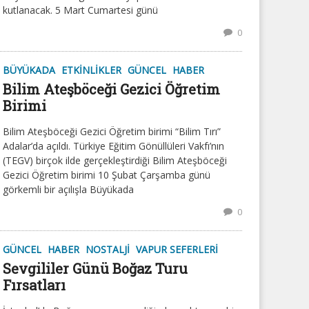
kutlanacak. 5 Mart Cumartesi günü
0
BÜYÜKADA
ETKINLIKLER
GÜNCEL
HABER
Bilim Ateşböceği Gezici Öğretim
Birimi
Bilim Ateşböceği Gezici Öğretim birimi “Bilim Tırı”
Adalar’da açıldı. Türkiye Eğitim Gönüllüleri Vakfı’nın
(TEGV) birçok ilde gerçekleştirdiği Bilim Ateşböceği
Gezici Öğretim birimi 10 Şubat Çarşamba günü
görkemli bir açılışla Büyükada
0
GÜNCEL
HABER
NOSTALJI
VAPUR SEFERLERI
Sevgililer Günü Boğaz Turu
Fırsatları