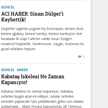
GÜNCEL
ACI HABER: Sinan Dülger’i
Kaybettik!
Değerleri ışığında çizgisini hiç bozmayan, kimine dost,
kimine ağabey, kimine kardeş, kimine kardeşten öte!
Kınalıada İki Kapı Cafe’nin sahibi Sinan Dülger’i
maalesef kaybettik. Yardımsever, saygın, mütevazi bu
güzel sıfatların hepsini
0
GÜNCEL
HABER
Kabataş İskelesi Ne Zaman
Kapanıyor!
Kabataş İskelesi ne zaman kapanıyor, Kabataş
seferleri bugün iptal mi ediliyor, Adalar seferleri
nereden yapılacak? İşte yetkililerden gelen son dakika
açıklamalar… Martı Projesi kapsamında 28 Temmuz