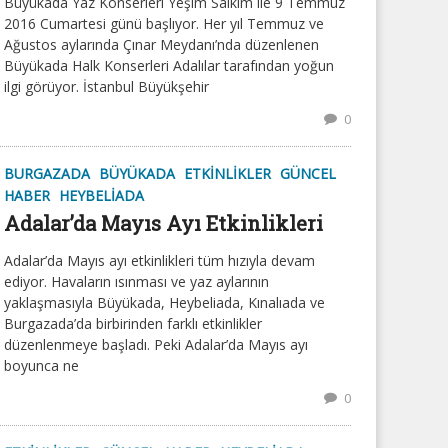
Büyükada Yaz Konserleri Yeşim Salkım ile 9 Temmuz
2016 Cumartesi günü başlıyor. Her yıl Temmuz ve
Ağustos aylarında Çınar Meydanı’nda düzenlenen
Büyükada Halk Konserleri Adalılar tarafından yoğun
ilgi görüyor. İstanbul Büyükşehir
0
BURGAZADA
BÜYÜKADA
ETKINLIKLER
GÜNCEL
HABER
HEYBELIADA
Adalar’da Mayıs Ayı Etkinlikleri
Adalar’da Mayıs ayı etkinlikleri tüm hızıyla devam
ediyor. Havaların ısınması ve yaz aylarının
yaklaşmasıyla Büyükada, Heybeliada, Kınalıada ve
Burgazada’da birbirinden farklı etkinlikler
düzenlenmeye başladı. Peki Adalar’da Mayıs ayı
boyunca ne
0