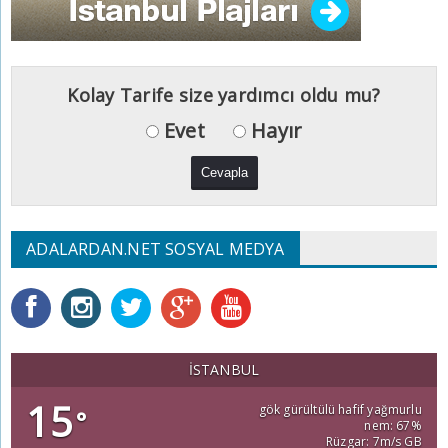
Kolay Tarife size yardımcı oldu mu?
Evet
Hayır
ADALARDAN.NET SOSYAL MEDYA
İSTANBUL
15
gök gürültülü hafif yağmurlu
°
nem: 67%
Rüzgar: 7m/s GB