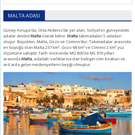
MALTA ADASI
Güney Avrupa’da, Orta Akdeniz’de yer alan,
Sicilya
‘nın güneyindeki
adalar devleti
Malta
olarak bilinir.
Malta
takımadaları 5 adadan
oluşur. Büyükleri:
Malta, Gozo
ve
Comino
’dur. Takımadalar arasında
en büyüğü olan
Malta
237 km²,
Gozo
68 km² ve
Comino
2 km² yüz
ölçümüne sahiptir.Tarih öncesinde MÖ 800 ile MS 870 yılları
arasında
Malta
, adadaki varlıklarına dair belirgin izler bırakan ve
ard arda gelen medeniyetlerin beşiği olmuştur.