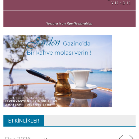
Y 11 • D 11
Weather from OpenWeatherMap
ETKINLIKLER