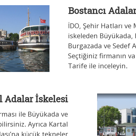
Bostancı Adalar
İDO, Şehir Hatları v
iskeleden Büyükada, 
Burgazada ve Sedef Ad
Seçtiğiniz firmanın va
Tarife ile inceleyin.
l Adalar İskelesi
irması ile Büyükada ve
lirsiniz. Ayrıca Kartal
dası’na küçük tekneler