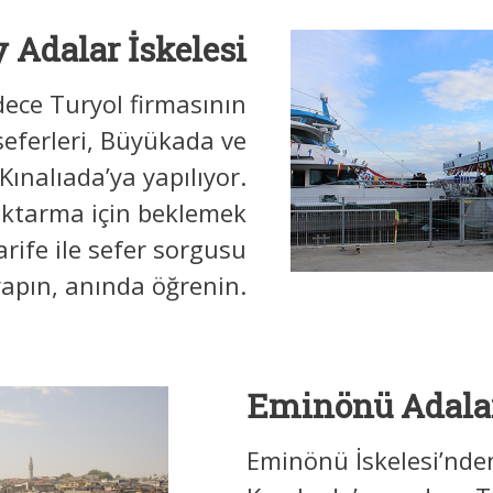
 Adalar İskelesi
dece Turyol firmasının
seferleri, Büyükada ve
Kınalıada’ya yapılıyor.
aktarma için beklemek
rife ile sefer sorgusu
yapın, anında öğrenin.
Eminönü Adalar
Eminönü İskelesi’nd