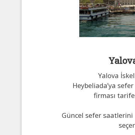
Yalova
Yalova İske
Heybeliada’ya sefe
firması tarife
Güncel sefer saatlerini
seçe