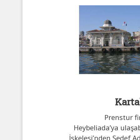
Karta
Prenstur f
Heybeliada’ya ulaşabi
İskelesi’nden Sedef A