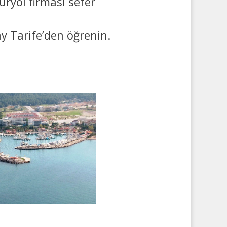
uryol firması sefer
ay Tarife’den öğrenin.