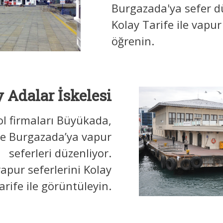
Burgazada'ya sefer dü
Kolay Tarife ile vapu
öğrenin.
 Adalar İskelesi
ol firmaları Büyükada,
ve Burgazada’ya vapur
seferleri düzenliyor.
apur seferlerini Kolay
arife ile görüntüleyin.