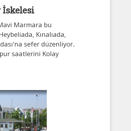
 İskelesi
e Mavi Marmara bu
Heybeliada, Kınalıada,
ası'na sefer düzenliyor.
pur saatlerini Kolay