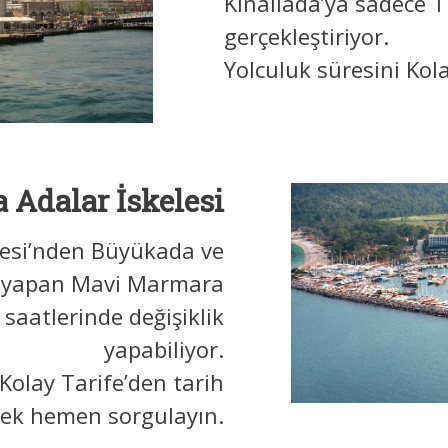
Kınalıada’ya sadece T
gerçekleştiriyor.
Yolculuk süresini Kol
 Adalar İskelesi
lesi’nden Büyükada ve
r yapan Mavi Marmara
 saatlerinde değişiklik
yapabiliyor.
 Kolay Tarife’den tarih
rek hemen sorgulayın.