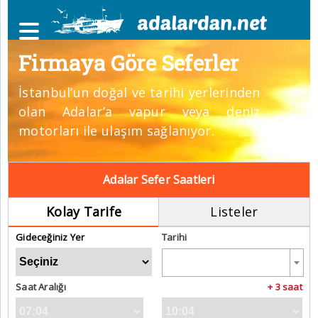
Firmaya Göre Seferler
İstanbul’un doğal ve tarihi yerlerinden
olan Adalar’a vapur veya deniz
motorları ile ulaşım sağlanıyor.
Adalar Sefer Saatleri
Kolay Tarife
Listeler
Gideceğiniz Yer
Tarihi
Saat Aralığı
+ 3 saat