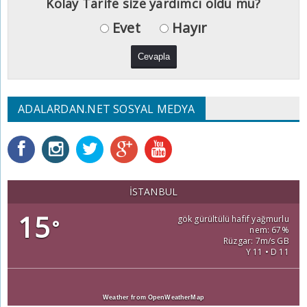
Kolay Tarife size yardımcı oldu mu?
Evet
Hayır
ADALARDAN.NET SOSYAL MEDYA
İSTANBUL
15
gök gürültülü hafif yağmurlu
°
nem: 67%
Rüzgar: 7m/s GB
Y 11 • D 11
Weather from OpenWeatherMap