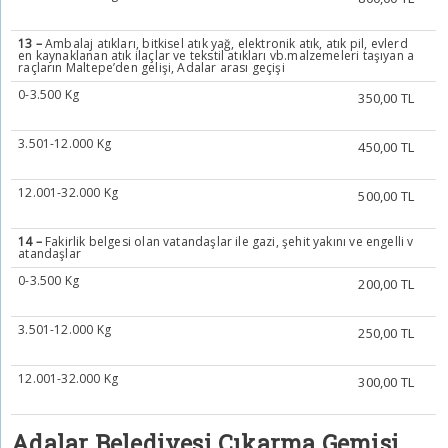
13 –
Ambalaj atıkları, bitkisel atık yağ, elektronik atık, atık pil, evlerd
en kaynaklanan atık ilaçlar ve tekstil atıkları vb.malzemeleri taşıyan a
raçların Maltepe’den gelişi, Adalar arası geçişi
0-3.500 Kg
350,00 TL
3.501-12.000 Kg
450,00 TL
12.001-32.000 Kg
500,00 TL
14 –
Fakirlik belgesi olan vatandaşlar ile gazi, şehit yakını ve engelli v
atandaşlar
0-3.500 Kg
200,00 TL
3.501-12.000 Kg
250,00 TL
12.001-32.000 Kg
300,00 TL
Adalar Belediyesi Çıkarma Gemisi