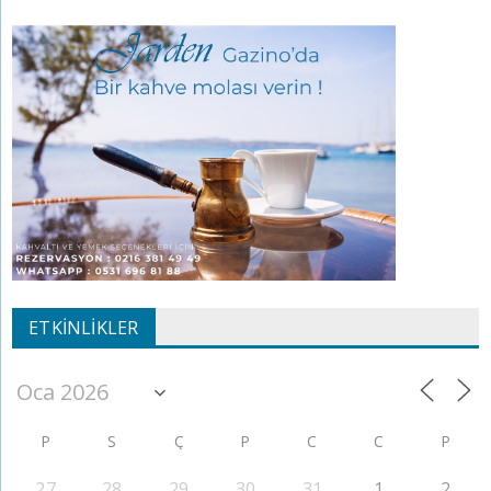
ETKINLIKLER
P
S
Ç
P
C
C
P
27
28
29
30
31
1
2