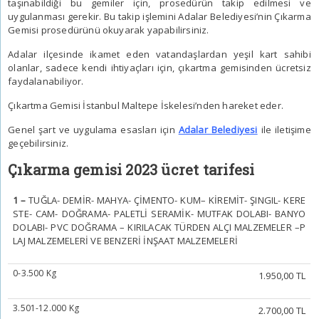
taşınabildiği bu gemiler için, prosedürün takip edilmesi ve
uygulanması gerekir. Bu takip işlemini Adalar Belediyesi’nin Çıkarma
Gemisi prosedürünü okuyarak yapabilirsiniz.
Adalar ilçesinde ikamet eden vatandaşlardan yeşil kart sahibi
olanlar, sadece kendi ihtiyaçları için, çıkartma gemisinden ücretsiz
faydalanabiliyor.
Çıkartma Gemisi İstanbul Maltepe İskelesi’nden hareket eder.
Genel şart ve uygulama esasları için
Adalar Belediyesi
ile iletişime
geçebilirsiniz.
Çıkarma gemisi 2023 ücret tarifesi
1 –
TUĞLA- DEMİR- MAHYA- ÇİMENTO- KUM– KİREMİT- ŞINGIL- KERE
STE- CAM- DOĞRAMA- PALETLİ SERAMİK- MUTFAK DOLABI- BANYO
DOLABI- PVC DOĞRAMA – KIRILACAK TÜRDEN ALÇI MALZEMELER –P
LAJ MALZEMELERİ VE BENZERİ İNŞAAT MALZEMELERİ
0-3.500 Kg
1.950,00 TL
3.501-12.000 Kg
2.700,00 TL