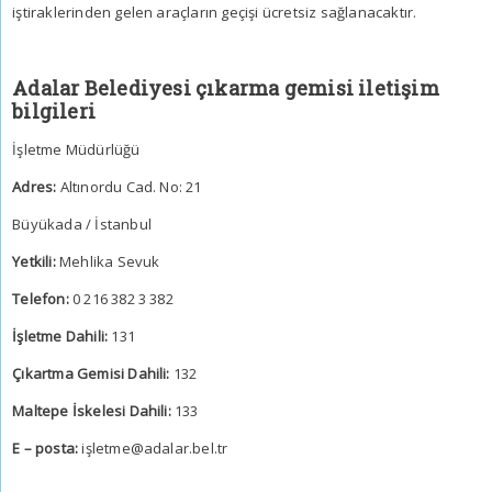
iştiraklerinden gelen araçların geçişi ücretsiz sağlanacaktır.
Adalar Belediyesi çıkarma gemisi iletişim
bilgileri
İşletme Müdürlüğü
Adres:
Altınordu Cad. No: 21
Büyükada / İstanbul
Yetkili:
Mehlika Sevuk
Telefon:
0 216 382 3 382
İşletme Dahili:
131
Çıkartma Gemisi Dahili:
132
Maltepe İskelesi Dahili:
133
E – posta:
işletme@adalar.bel.tr