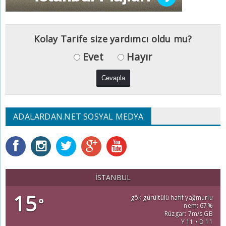
Kolay Tarife size yardımcı oldu mu?
Evet
Hayır
ADALARDAN.NET SOSYAL MEDYA
İSTANBUL
15
gök gürültülü hafif yağmurlu
°
nem: 67%
Rüzgar: 7m/s GB
Y 11 • D 11