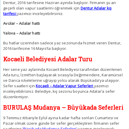
Dentur, 2016 tarifesine Haziran ayında başlıyor. Firmanın şu an
geçerli olan vapur saatlerini öğrenmek için
Dentur Adalar kış
tarifesi
yazımızı inceleyebilirsiniz.
Avcılar – Adalar hattı
Yalova – Adalar hattı
Bu hatlar üzerinden sadece yaz sezonunda hizmet veren Dentur,
2016 tarifesine 16 Mayıs’ta başlıyor.
Kocaeli Belediyesi
Adalar Turu
Her sene yaz aylarında Kocaeli Belediyesi tarafından düzenlenen
Ada turu, İzmit’ten başlayarak sırasıyla Değirmendere, Karamürsel
ve Darıca iskelelerine uğrayıp yolcu alarak Büyükada’ya ulaşıyor.
Sefer saatleri için
Kocaeli – Adalar Vapur Seferleri
yazımızı
inceleyebilirsiniz. Belediye, kış sezonu boyunca Adalar’a sefer
düzenlemiyor.
BURULAŞ Mudanya – Büyükada Seferleri
9 Temmuz itibariyle Eylül ayına kadar hafta sonları Cumartesi ve
Pazar olmak üzere günde bir sefer gerçekleştiren firmanın sefer
saatlerine
‘Büyükada Mudanya Seferleri’
yazımızı inceleyerek