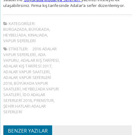
ulaşabilirsiniz. Firma kış tarifesinde Adalar’a sefer düzenlemiyor.
KATEGORILER:
BURGAZADA
,
BÜYÜKADA
,
HEYBELIADA
,
KINALIADA
,
VAPUR SEFERLERI
ETIKETLER:
2016 ADALAR
VAPUR SEFERLERI
,
ADA
VAPURU
,
ADALAR KIŞ TARIFESI
,
ADALAR KIŞ TARIFESI 2017
,
ADALAR VAPUR SAATLERI
,
ADALAR VAPUR SEFERLERI
2016
,
BÜYÜKADA VAPUR
SAATLERI
,
HEYBELIADA VAPUR
SAATLERI
,
İDO ADALAR
SEFERLERI 2016
,
PRENSTUR
,
ŞEHIR HATLARI ADALAR
SEFERLERI
BENZER YAZILAR