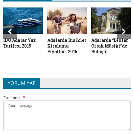
İDO Adalar Yaz
Adalarda Bisiklet
Adalarda “Dinler
Tarifesi 2015
Kiralama
Ortak Müsiki”de
Fiyatları 2016
Buluştu
YORUM YAP
Comment
*