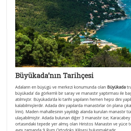
Büyükada’nın Tarihçesi
Adaların en büyügü ve merkezi konumunda olan
Büyükada
tra
büyükada’ da görkemli bir saray ve manastır yaptırması ile başl
atılmıştır. Büyükada’da ki tarihi yapıların hemen hepsi dini yap
kalabilmişlerdir. Adada dini yapılarda manastırlar ön plana çık
İrini). Maden mahallesinin yayıldığı alanda kurulan manastır tü
ulaşabilmiştir. Adada bulunan diğer 3 manastır ise; Karacabe
ortasındaki tepede yer almış olan Hiristos Manastırı ve yüce 
aynı zamanda 9 Rum Ortodoks Kilisesi bulunmaktadır.