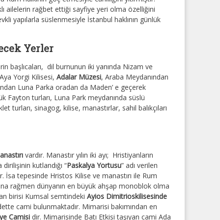
ı ailelerin rağbet ettiği sayfiye yeri olma özelliğini
kli yapılarla süslenmesiyle İstanbul haklının günlük
ecek Yerler
rin başlıcaları, dil burnunun iki yanında Nizam ve
Aya Yorgi Kilisesi
,
Adalar Müzesi
, Araba Meydanından
sundan Luna Parka oradan da Maden’ e geçerek
üçük Fayton turları, Luna Park meydanında süslü
let turları, sinagog, kilise, manastırlar, sahil balıkçıları
anastırı
vardır. Manastır yılın iki ayı; Hristiyanların
irilişinin kutlandığı “
Paskalya Yortusu
” adı verilen
. İsa tepesinde Hristos Kilise ve manastırı ile Rum
sına rağmen dünyanın en büyük ahşap monoblok olma
ndan birisi Kumsal semtindeki
Ayios Dimitrioskilisesinde
 adette cami bulunmaktadır. Mimarisi bakımından en
ye Camisi
dir. Mimarisinde Batı Etkisi taşıyan cami Ada