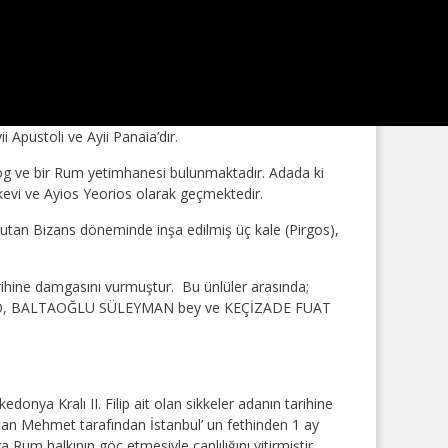
 Apustoli ve Ayii Panaia’dır.
gog ve bir Rum yetimhanesi bulunmaktadır. Adada ki
skevi ve Ayios Yeorios olarak geçmektedir.
an Bizans döneminde inşa edilmiş üç kale (Pirgos),
rihine damgasını vurmuştur. Bu ünlüler arasında;
 ZEO, BALTAOĞLU SÜLEYMAN bey ve KEÇİZADE FUAT
nya Kralı II. Filip ait olan sikkeler adanın tarihine
ultan Mehmet tarafından İstanbul’ un fethinden 1 ay
Rum halkının göç etmesiyle canlılığını yitirmiştir.