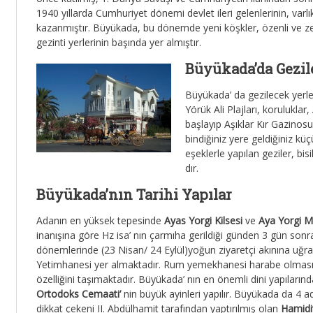
1940 yıllarda Cumhuriyet dönemi devlet ileri gelenlerinin, varlıkl
kazanmıştır. Büyükada, bu dönemde yeni köşkler, özenli ve zev
gezinti yerlerinin başında yer almıştır.
Büyükada’da Gezil
Büyükada’ da gezilecek yerle
Yörük Ali Plajları, koruluklar,
başlayıp Aşıklar Kır Gazino
bindiğiniz yere geldiğiniz k
eşeklerle yapılan geziler, bisik
dır.
Büyükada’nın Tarihi Yapılar
Adanın en yüksek tepesinde
Ayas Yorgi Kilsesi
ve
Aya Yorgi M
inanışına göre Hz isa’ nın çarmıha gerildiği günden 3 gün sonra d
dönemlerinde (23 Nisan/ 24 Eylül)yoğun ziyaretçi akınına uğrar
Yetimhanesi yer almaktadır. Rum yemekhanesi harabe olma
özelliğini taşımaktadır. Büyükada’ nın en önemli dini yapıları
Ortodoks Cemaati’
nin büyük ayinleri yapılır. Büyükada da 4
dikkat çekeni II. Abdülhamit tarafından yaptırılmış olan
Hamidi