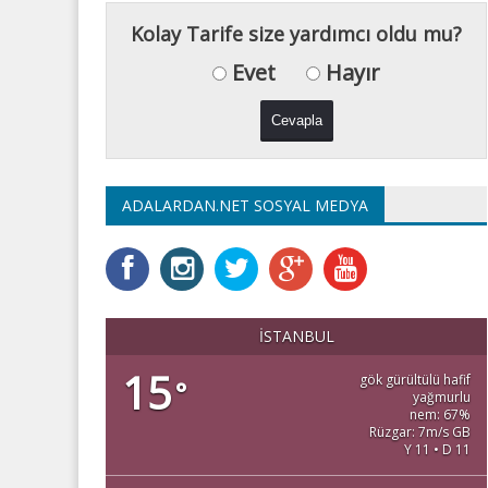
Kolay Tarife size yardımcı oldu mu?
Evet
Hayır
ADALARDAN.NET SOSYAL MEDYA
İSTANBUL
15
gök gürültülü hafif
°
yağmurlu
nem: 67%
Rüzgar: 7m/s GB
Y 11 • D 11