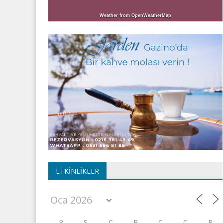
Weather from OpenWeatherMap
ETKINLIKLER
P
S
Ç
P
C
C
P