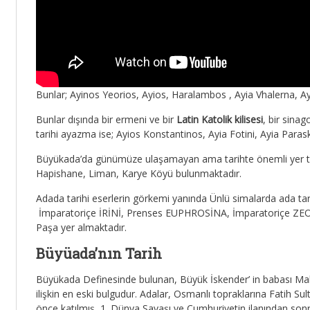
Bunlar; Ayinos Yeorios, Ayios, Haralambos , Ayia Vhalerna, Ayii
Bunlar dışında bir ermeni ve bir
Latin Katolik kilisesi
, bir sina
tarihi ayazma ise; Ayios Konstantinos, Ayia Fotini, Ayia Para
Büyükada’da günümüze ulaşamayan ama tarihte önemli yer tut
Hapishane, Liman, Karye Köyü bulunmaktadır.
Adada tarihi eserlerin görkemi yanında Ünlü simalarda ada ta
İmparatoriçe İRİNİ, Prenses EUPHROSİNA, İmparatoriçe
Paşa yer almaktadır.
Büyüada’nın Tarih
Büyükada Definesinde bulunan, Büyük İskender’ in babası Makedo
ilişkin en eski bulgudur. Adalar, Osmanlı topraklarına Fatih S
önce katılmış, 1. Dünya Savaşı ve Cumhuriyetin ilanından sonra 