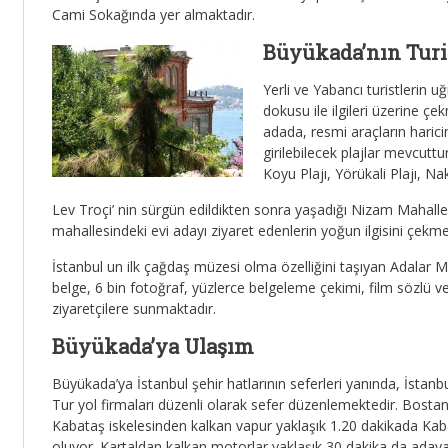
Cami Sokağında yer almaktadır.
Büyükada’nın Tur
Yerli ve Yabancı turistlerin u
dokusu ile ilgileri üzerine çe
adada, resmi araçların harici
girilebilecek plajlar mevcutt
Koyu Plajı, Yörükali Plajı, Nak
Lev Troçi’ nin sürgün edildikten sonra yaşadığı Nizam Mahaller
mahallesindeki evi adayı ziyaret edenlerin yoğun ilgisini çekme
İstanbul un ilk çağdaş müzesi olma özelliğini taşıyan Adalar 
belge, 6 bin fotoğraf, yüzlerce belgeleme çekimi, film sözlü v
ziyaretçilere sunmaktadır.
Büyükada’ya Ulaşım
Büyükada’ya İstanbul şehir hatlarının seferleri yanında, İst
Tur yol firmaları düzenli olarak sefer düzenlemektedir. Bosta
Kabataş iskelesinden kalkan vapur yaklaşık 1.20 dakikada Kab
oluyor. Kartaldan kalkan motorlar yaklaşık 30 dakika da aday