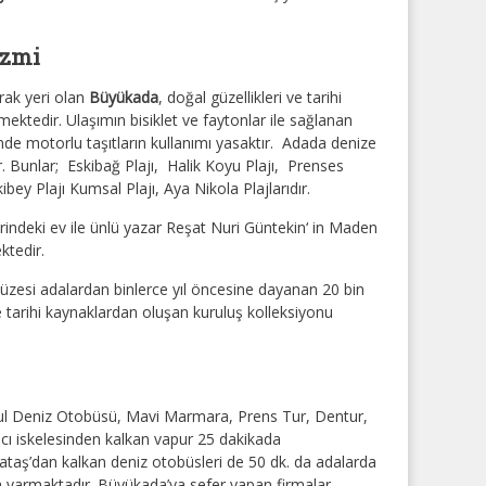
izmi
ğrak yeri olan
Büyükada
, doğal güzellikleri ve tarihi
kmektedir. Ulaşımın bisiklet ve faytonlar ile sağlanan
nde motorlu taşıtların kullanımı yasaktır. Adada denize
ur. Bunlar; Eskibağ Plajı, Halik Koyu Plajı, Prenses
ibey Plajı Kumsal Plajı, Aya Nikola Plajlarıdır.
indeki ev ile ünlü yazar
Reşat Nuri Güntekin
‘ in Maden
ktedir.
Müzesi adalardan binlerce yıl öncesine dayanan 20 bin
e tarihi kaynaklardan oluşan kuruluş kolleksiyonu
anbul Deniz Otobüsü, Mavi Marmara, Prens Tur, Dentur,
ncı iskelesinden kalkan vapur 25 dakikada
ataş’dan kalkan deniz otobüsleri de 50 dk. da adalarda
a varmaktadır. Büyükada’ya sefer yapan firmalar