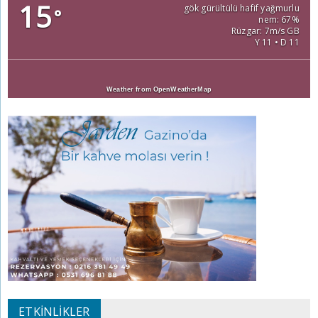
15
gök gürültülü hafif yağmurlu
°
nem: 67%
Rüzgar: 7m/s GB
Y 11 • D 11
Weather from OpenWeatherMap
ETKINLIKLER