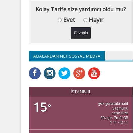
Kolay Tarife size yardımcı oldu mu?
Evet
Hayır
ADALARDAN.NET SOSYAL MEDYA
İSTANBUL
15
gök gürültülü hafif
°
yağmurlu
nem: 67%
Rüzgar: 7m/s GB
Y 11 • D 11