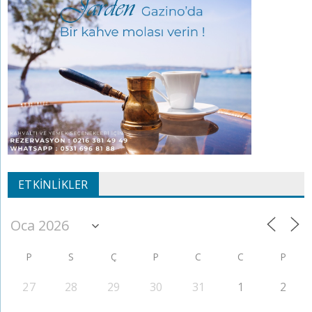
ETKINLIKLER
P
S
Ç
P
C
C
P
27
28
29
30
31
1
2