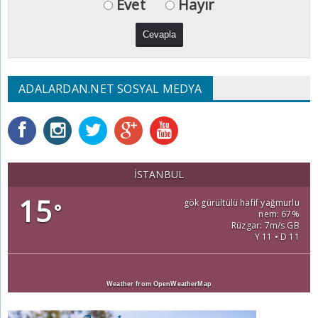
Evet
Hayır
ADALARDAN.NET SOSYAL MEDYA
İSTANBUL
15
gök gürültülü hafif yağmurlu
°
nem: 67%
Rüzgar: 7m/s GB
Y 11 • D 11
Weather from OpenWeatherMap