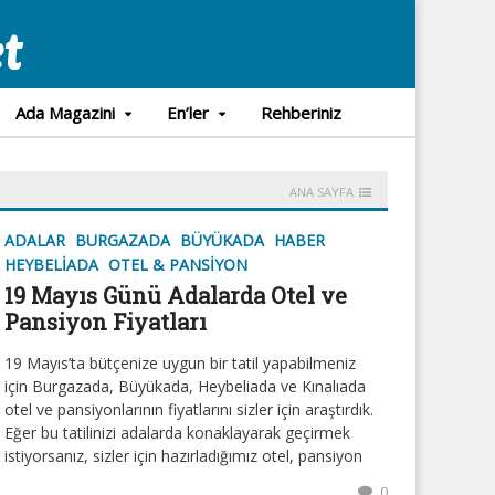
Ada Magazini
En’ler
Rehberiniz
ANA SAYFA
ADALAR
BURGAZADA
BÜYÜKADA
HABER
HEYBELIADA
OTEL & PANSIYON
19 Mayıs Günü Adalarda Otel ve
Pansiyon Fiyatları
19 Mayıs’ta bütçenize uygun bir tatil yapabilmeniz
için Burgazada, Büyükada, Heybeliada ve Kınalıada
otel ve pansiyonlarının fiyatlarını sizler için araştırdık.
Eğer bu tatilinizi adalarda konaklayarak geçirmek
istiyorsanız, sizler için hazırladığımız otel, pansiyon
0