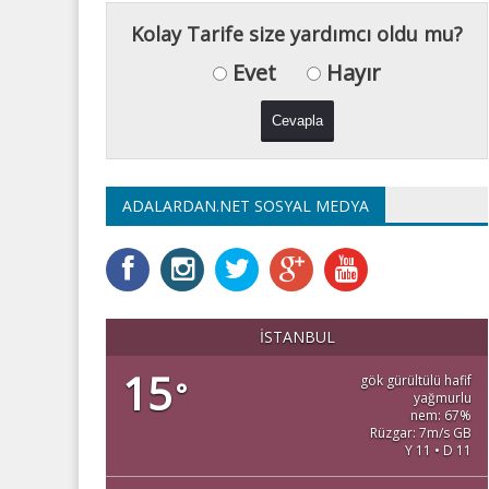
Kolay Tarife size yardımcı oldu mu?
Evet
Hayır
ADALARDAN.NET SOSYAL MEDYA
İSTANBUL
15
gök gürültülü hafif
°
yağmurlu
nem: 67%
Rüzgar: 7m/s GB
Y 11 • D 11