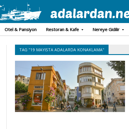
Otel & Pansiyon
Restoran & Kafe
Nereye Gidilir
TAG "19 MAYISTA ADALARDA KONAKLAMA"