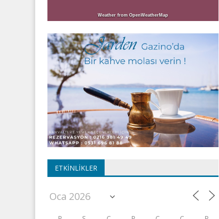
Weather from OpenWeatherMap
ETKINLIKLER
P
S
Ç
P
C
C
P