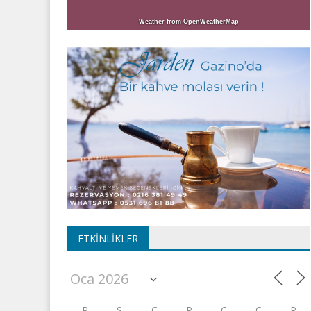
Weather from OpenWeatherMap
ETKINLIKLER
P
S
Ç
P
C
C
P