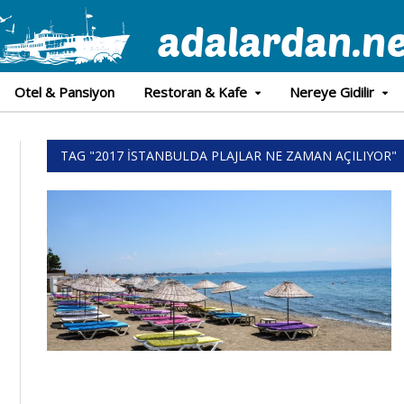
Otel & Pansiyon
Restoran & Kafe
Nereye Gidilir
TAG "2017 İSTANBULDA PLAJLAR NE ZAMAN AÇILIYOR"