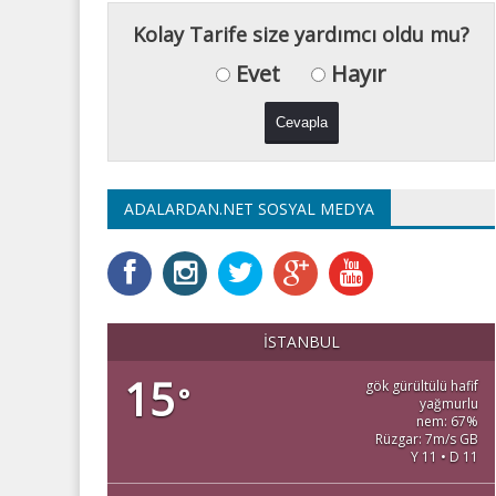
Kolay Tarife size yardımcı oldu mu?
Evet
Hayır
ADALARDAN.NET SOSYAL MEDYA
İSTANBUL
15
gök gürültülü hafif
°
yağmurlu
nem: 67%
Rüzgar: 7m/s GB
Y 11 • D 11