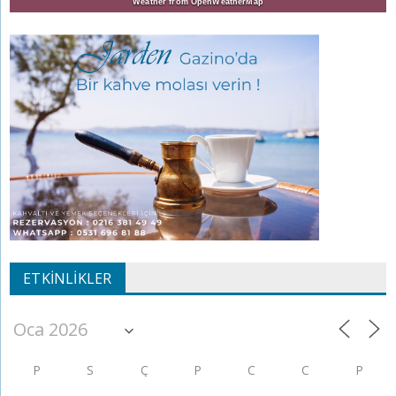
Weather from OpenWeatherMap
ETKINLIKLER
P
S
Ç
P
C
C
P