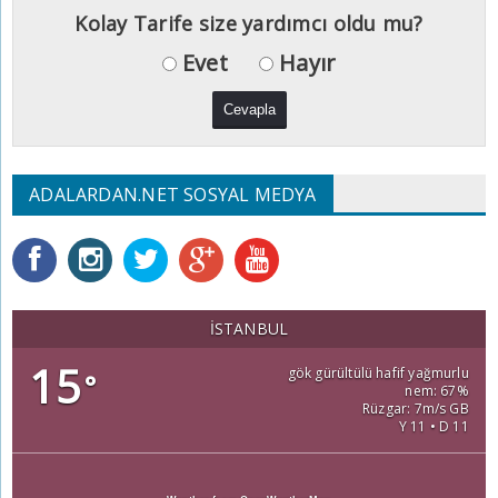
Kolay Tarife size yardımcı oldu mu?
Evet
Hayır
ADALARDAN.NET SOSYAL MEDYA
İSTANBUL
15
gök gürültülü hafif yağmurlu
°
nem: 67%
Rüzgar: 7m/s GB
Y 11 • D 11