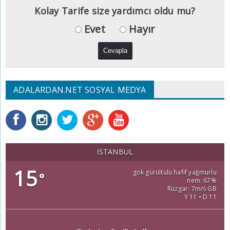
Kolay Tarife size yardımcı oldu mu?
Evet
Hayır
ADALARDAN.NET SOSYAL MEDYA
İSTANBUL
15
gök gürültülü hafif yağmurlu
°
nem: 67%
Rüzgar: 7m/s GB
Y 11 • D 11