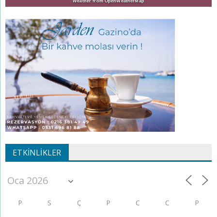
Weather from OpenWeatherMap
ETKINLIKLER
P
S
Ç
P
C
C
P