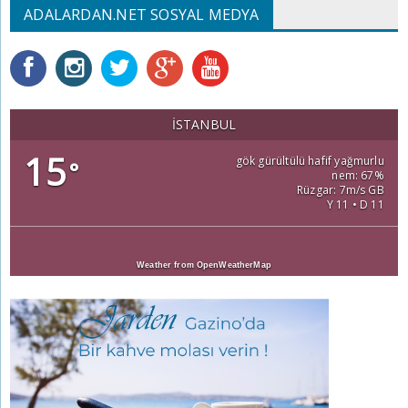
ADALARDAN.NET SOSYAL MEDYA
İSTANBUL
15
gök gürültülü hafif yağmurlu
°
nem: 67%
Rüzgar: 7m/s GB
Y 11 • D 11
Weather from OpenWeatherMap