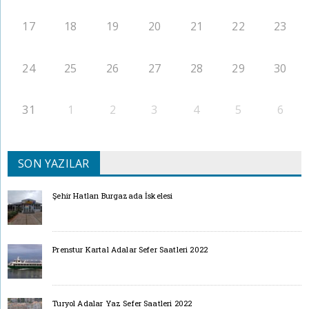
17
18
19
20
21
22
23
24
25
26
27
28
29
30
31
1
2
3
4
5
6
SON YAZILAR
Şehir Hatları Burgazada İskelesi
Prenstur Kartal Adalar Sefer Saatleri 2022
Turyol Adalar Yaz Sefer Saatleri 2022