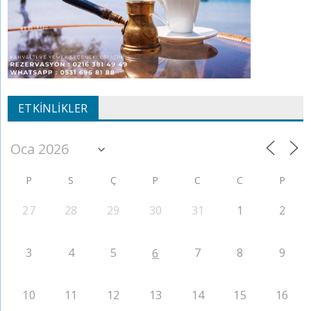
ETKINLIKLER
P
S
Ç
P
C
C
P
27
28
29
30
31
1
2
3
4
5
7
8
9
6
10
11
12
13
14
15
16