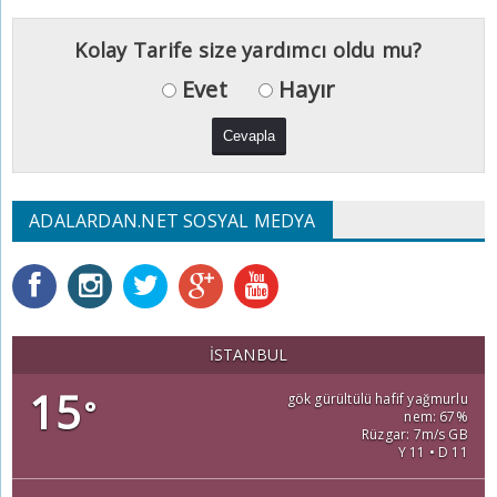
Kolay Tarife size yardımcı oldu mu?
Evet
Hayır
ADALARDAN.NET SOSYAL MEDYA
İSTANBUL
15
gök gürültülü hafif yağmurlu
°
nem: 67%
Rüzgar: 7m/s GB
Y 11 • D 11