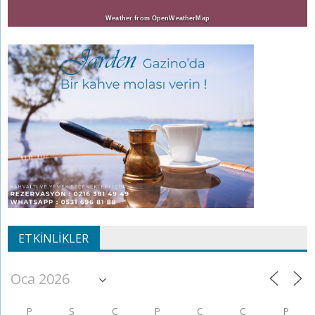
Weather from OpenWeatherMap
ETKINLIKLER
P
S
Ç
P
C
C
P