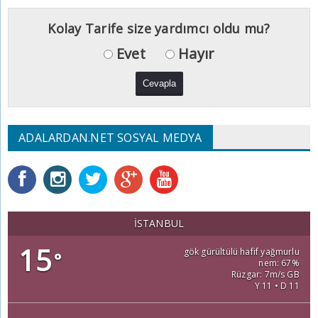
Kolay Tarife size yardımcı oldu mu?
Evet
Hayır
ADALARDAN.NET SOSYAL MEDYA
İSTANBUL
15
gök gürültülü hafif yağmurlu
°
nem: 67%
Rüzgar: 7m/s GB
Y 11 • D 11