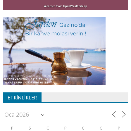
Weather from OpenWeatherMap
ETKINLIKLER
P
S
Ç
P
C
C
P