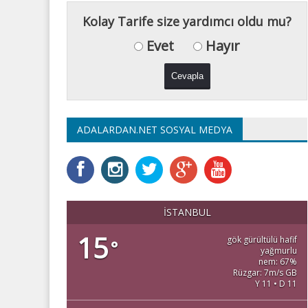
Kolay Tarife size yardımcı oldu mu?
Evet
Hayır
ADALARDAN.NET SOSYAL MEDYA
İSTANBUL
15
gök gürültülü hafif
°
yağmurlu
nem: 67%
Rüzgar: 7m/s GB
Y 11 • D 11