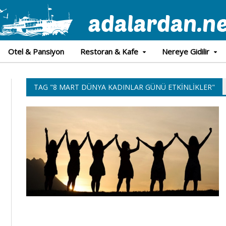
Otel & Pansiyon
Restoran & Kafe
Nereye Gidilir
TAG "8 MART DÜNYA KADINLAR GÜNÜ ETKINLIKLER"