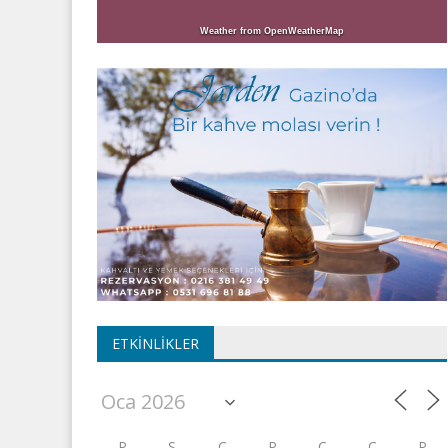
Weather from OpenWeatherMap
ETKINLIKLER
P
S
Ç
P
C
C
P