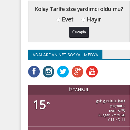
Kolay Tarife size yardımcı oldu mu?
Evet
Hayır
ADALARDAN.NET SOSYAL MEDYA
İSTANBUL
15
gök gürültülü hafif
°
yağmurlu
nem: 67%
Rüzgar: 7m/s GB
Y 11 • D 11