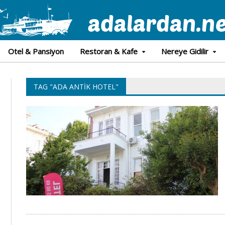
Otel & Pansiyon
Restoran & Kafe
Nereye Gidilir
TAG "ADA ANTIK HOTEL"