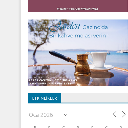
Weather from OpenWeatherMap
ETKINLIKLER
P
S
Ç
P
C
C
P