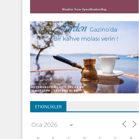
Weather from OpenWeatherMap
ETKINLIKLER
P
S
Ç
P
C
C
P