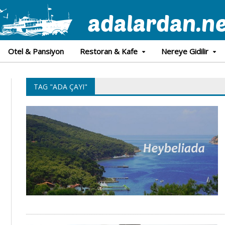
Otel & Pansiyon
Restoran & Kafe
Nereye Gidilir
TAG "ADA ÇAYI"