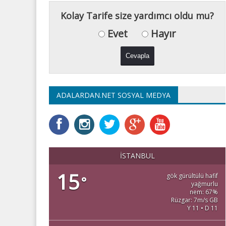
Kolay Tarife size yardımcı oldu mu?
Evet
Hayır
ADALARDAN.NET SOSYAL MEDYA
İSTANBUL
15
gök gürültülü hafif
°
yağmurlu
nem: 67%
Rüzgar: 7m/s GB
Y 11 • D 11