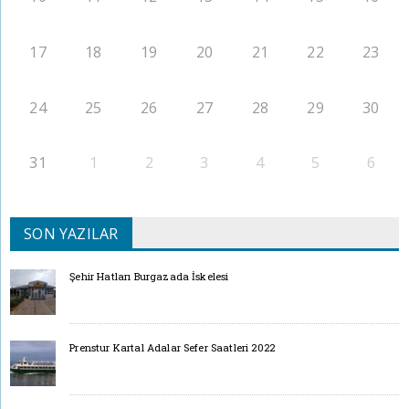
17
18
19
20
21
22
23
24
25
26
27
28
29
30
31
1
2
3
4
5
6
SON YAZILAR
Şehir Hatları Burgazada İskelesi
Prenstur Kartal Adalar Sefer Saatleri 2022