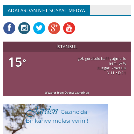
ADALARDAN.NET SOSYAL MEDYA
İSTANBUL
15
gök gürültülü hafif yağmurlu
°
nem: 67%
Rüzgar: 7m/s GB
Y 11 • D 11
Weather from OpenWeatherMap