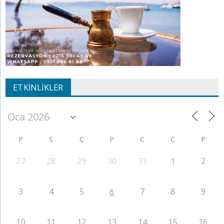
ETKINLIKLER
P
S
Ç
P
C
C
P
27
28
29
30
31
1
2
3
4
5
7
8
9
6
10
11
12
13
14
15
16