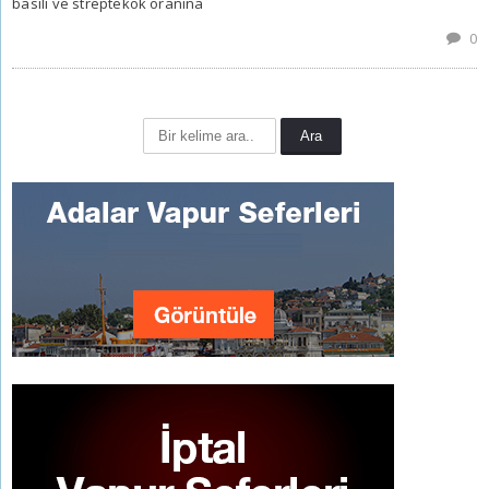
basili ve streptekok oranına
0