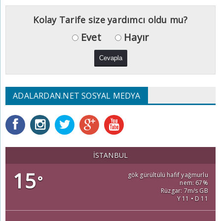
Kolay Tarife size yardımcı oldu mu?
Evet
Hayır
ADALARDAN.NET SOSYAL MEDYA
İSTANBUL
15
gök gürültülü hafif yağmurlu
°
nem: 67%
Rüzgar: 7m/s GB
Y 11 • D 11