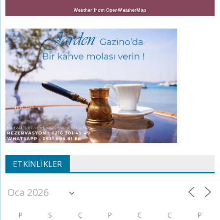
Weather from OpenWeatherMap
ETKINLIKLER
P
S
Ç
P
C
C
P