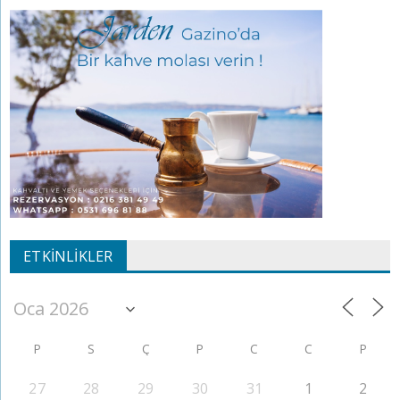
ETKINLIKLER
P
S
Ç
P
C
C
P
27
28
29
30
31
1
2