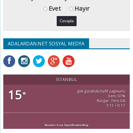
Evet
Hayır
ADALARDAN.NET SOSYAL MEDYA
İSTANBUL
15
gök gürültülü hafif yağmurlu
°
nem: 67%
Rüzgar: 7m/s GB
Y 11 • D 11
Weather from OpenWeatherMap