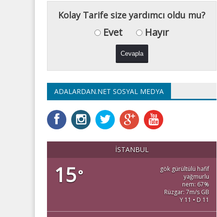
Kolay Tarife size yardımcı oldu mu?
Evet
Hayır
ADALARDAN.NET SOSYAL MEDYA
İSTANBUL
15
gök gürültülü hafif
°
yağmurlu
nem: 67%
Rüzgar: 7m/s GB
Y 11 • D 11