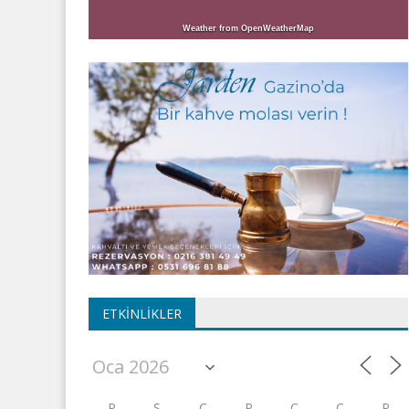
Weather from OpenWeatherMap
ETKINLIKLER
P
S
Ç
P
C
C
P