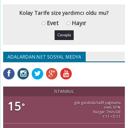
Kolay Tarife size yardımcı oldu mu?
Evet
Hayır
ADALARDAN.NET SOSYAL MEDYA
İSTANBUL
15
gök gürültülü hafif yağmurlu
°
nem: 67%
Rüzgar: 7m/s GB
Y 11 • D 11