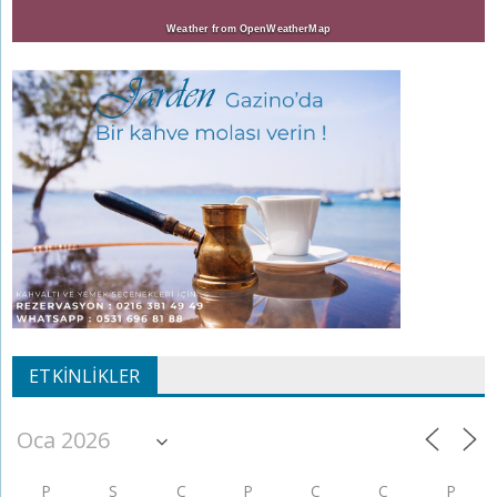
Weather from OpenWeatherMap
ETKINLIKLER
P
S
Ç
P
C
C
P