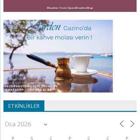
Weather from OpenWeatherMap
ETKINLIKLER
P
S
Ç
P
C
C
P