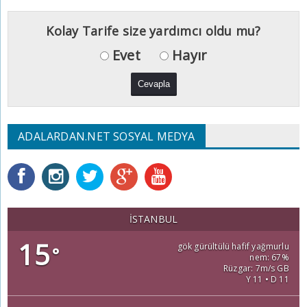
Kolay Tarife size yardımcı oldu mu?
Evet
Hayır
ADALARDAN.NET SOSYAL MEDYA
İSTANBUL
15
gök gürültülü hafif yağmurlu
°
nem: 67%
Rüzgar: 7m/s GB
Y 11 • D 11