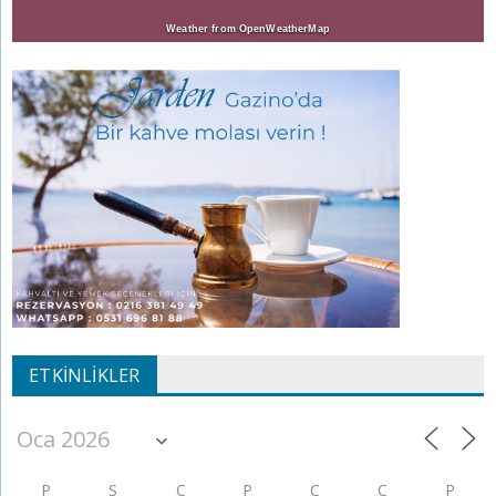
Weather from OpenWeatherMap
ETKINLIKLER
P
S
Ç
P
C
C
P