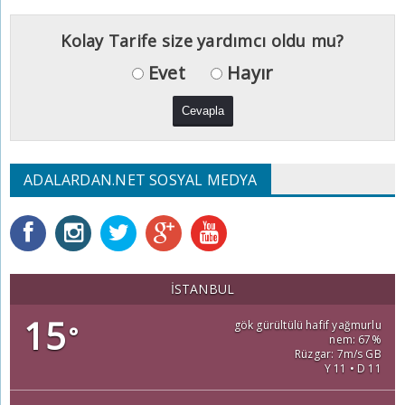
Kolay Tarife size yardımcı oldu mu?
Evet
Hayır
ADALARDAN.NET SOSYAL MEDYA
İSTANBUL
15
gök gürültülü hafif yağmurlu
°
nem: 67%
Rüzgar: 7m/s GB
Y 11 • D 11