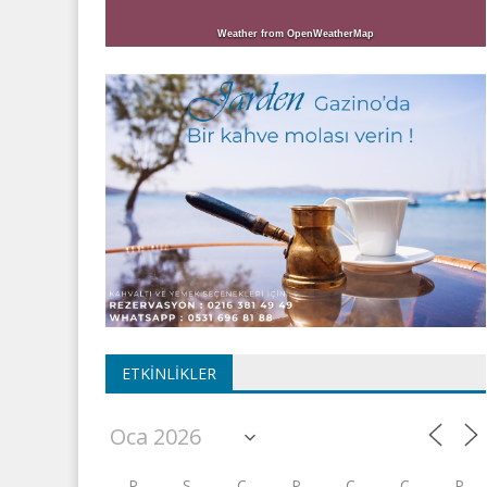
Weather from OpenWeatherMap
ETKINLIKLER
P
S
Ç
P
C
C
P