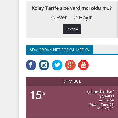
Kolay Tarife size yardımcı oldu mu?
Evet
Hayır
ADALARDAN.NET SOSYAL MEDYA
İSTANBUL
15
gök gürültülü hafif
°
yağmurlu
nem: 67%
Rüzgar: 7m/s GB
Y 11 • D 11