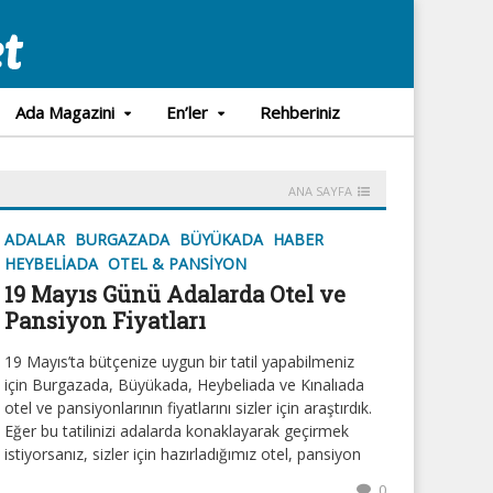
Ada Magazini
En’ler
Rehberiniz
ANA SAYFA
ADALAR
BURGAZADA
BÜYÜKADA
HABER
HEYBELIADA
OTEL & PANSIYON
19 Mayıs Günü Adalarda Otel ve
Pansiyon Fiyatları
19 Mayıs’ta bütçenize uygun bir tatil yapabilmeniz
için Burgazada, Büyükada, Heybeliada ve Kınalıada
otel ve pansiyonlarının fiyatlarını sizler için araştırdık.
Eğer bu tatilinizi adalarda konaklayarak geçirmek
istiyorsanız, sizler için hazırladığımız otel, pansiyon
0