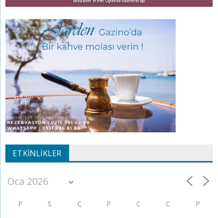
Weather from OpenWeatherMap
ETKINLIKLER
P
S
Ç
P
C
C
P