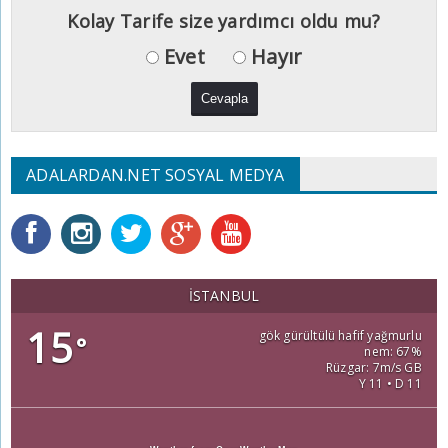
Kolay Tarife size yardımcı oldu mu?
Evet
Hayır
ADALARDAN.NET SOSYAL MEDYA
İSTANBUL
15
gök gürültülü hafif yağmurlu
°
nem: 67%
Rüzgar: 7m/s GB
Y 11 • D 11