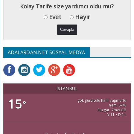
Kolay Tarife size yardımcı oldu mu?
Evet
Hayır
ADALARDAN.NET SOSYAL MEDYA
İSTANBUL
15
gök gürültülü hafif yağmurlu
°
nem: 67%
Rüzgar: 7m/s GB
Y 11 • D 11