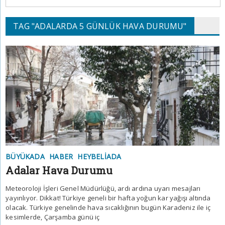
TAG "ADALARDA 5 GÜNLÜK HAVA DURUMU"
BÜYÜKADA
HABER
HEYBELIADA
Adalar Hava Durumu
Meteoroloji İşleri Genel Müdürlüğü, ardı ardına uyarı mesajları
yayınlıyor. Dikkat! Türkiye geneli bir hafta yoğun kar yağışı altında
olacak. Türkiye genelinde hava sıcaklığının bugün Karadeniz ile iç
kesimlerde, Çarşamba günü iç