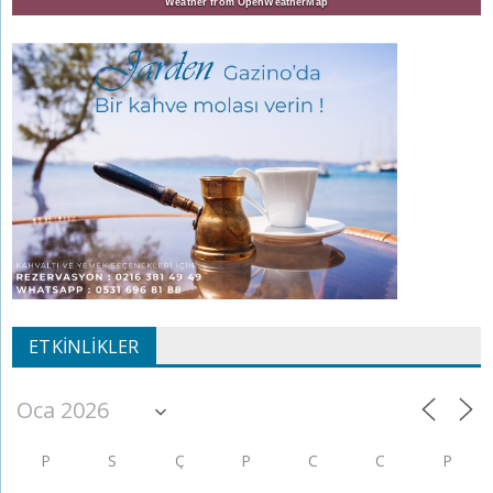
Weather from OpenWeatherMap
ETKINLIKLER
P
S
Ç
P
C
C
P