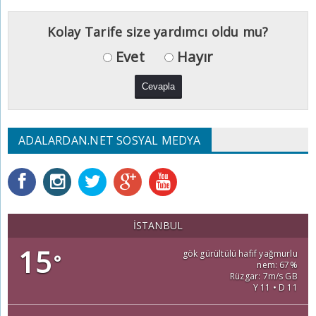
Kolay Tarife size yardımcı oldu mu?
Evet
Hayır
ADALARDAN.NET SOSYAL MEDYA
İSTANBUL
15
gök gürültülü hafif yağmurlu
°
nem: 67%
Rüzgar: 7m/s GB
Y 11 • D 11