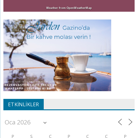
Weather from OpenWeatherMap
ETKINLIKLER
P
S
Ç
P
C
C
P