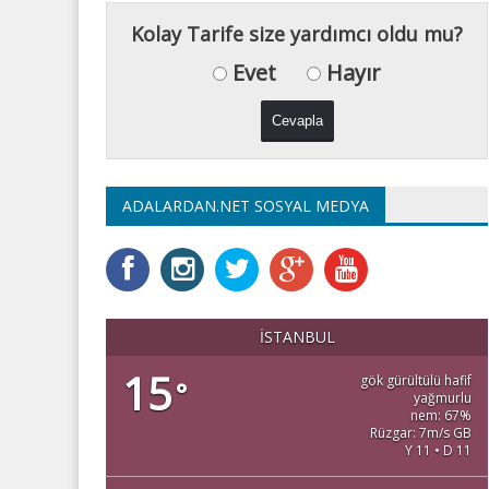
Kolay Tarife size yardımcı oldu mu?
Evet
Hayır
ADALARDAN.NET SOSYAL MEDYA
İSTANBUL
15
gök gürültülü hafif
°
yağmurlu
nem: 67%
Rüzgar: 7m/s GB
Y 11 • D 11