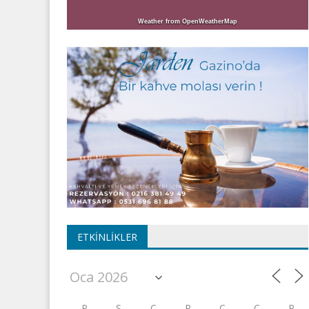
Weather from OpenWeatherMap
ETKINLIKLER
P
S
Ç
P
C
C
P