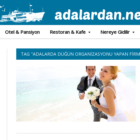
Otel & Pansiyon
Restoran & Kafe
Nereye Gidilir
TAG "ADALARDA DÜĞÜN ORGANIZASYONU YAPAN FIRM