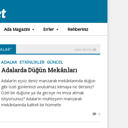
Ada Magazini
En’ler
Rehberiniz
ALAR"
ANA SAYFA
ADALAR
ETKINLIKLER
GÜNCEL
Adalarda Düğün Mekânları
Adalar’ın eşsiz deniz manzaralı mekânlarında düğün
gibi özel günlerinizi unutulmaz kılmaya ne dersiniz?
Özel bir düğüne ya da geceye mi imza atmak
istiyorsunuz? Adalar’ın muhteşem manzaralı
mekânlarında kaliteli bir hizmetle
0