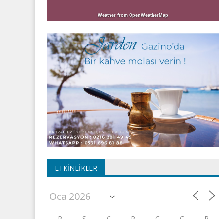
Weather from OpenWeatherMap
ETKINLIKLER
P
S
Ç
P
C
C
P