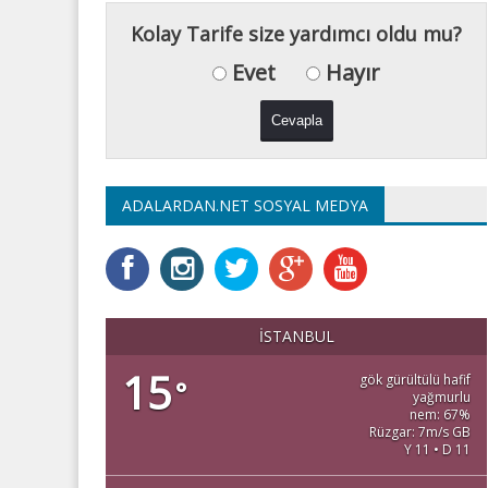
Kolay Tarife size yardımcı oldu mu?
Evet
Hayır
ADALARDAN.NET SOSYAL MEDYA
İSTANBUL
15
gök gürültülü hafif
°
yağmurlu
nem: 67%
Rüzgar: 7m/s GB
Y 11 • D 11