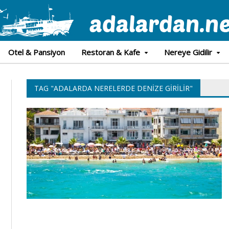
Otel & Pansiyon
Restoran & Kafe
Nereye Gidilir
TAG "ADALARDA NERELERDE DENIZE GIRILIR"