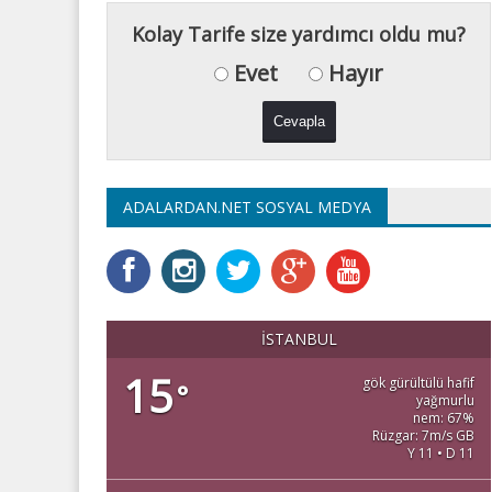
Kolay Tarife size yardımcı oldu mu?
Evet
Hayır
ADALARDAN.NET SOSYAL MEDYA
İSTANBUL
15
gök gürültülü hafif
°
yağmurlu
nem: 67%
Rüzgar: 7m/s GB
Y 11 • D 11