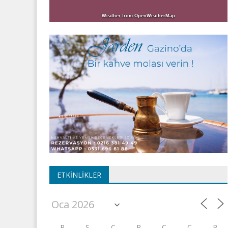
Weather from OpenWeatherMap
ETKINLIKLER
P
S
Ç
P
C
C
P