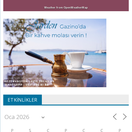
Weather from OpenWeatherMap
ETKINLIKLER
P
S
Ç
P
C
C
P