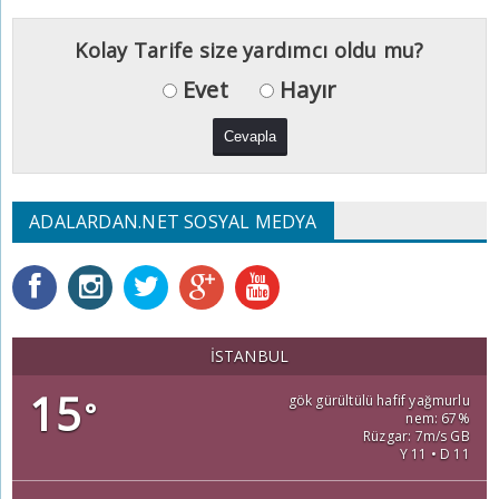
Kolay Tarife size yardımcı oldu mu?
Evet
Hayır
ADALARDAN.NET SOSYAL MEDYA
İSTANBUL
15
gök gürültülü hafif yağmurlu
°
nem: 67%
Rüzgar: 7m/s GB
Y 11 • D 11