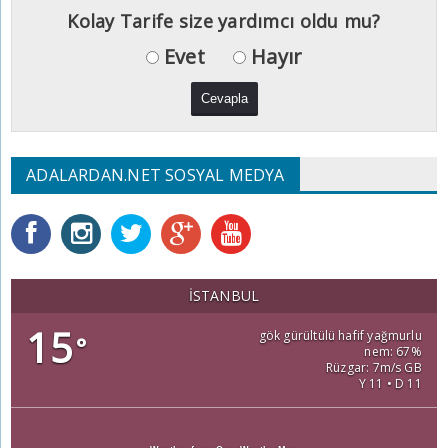
Kolay Tarife size yardımcı oldu mu?
Evet
Hayır
ADALARDAN.NET SOSYAL MEDYA
İSTANBUL
15
gök gürültülü hafif yağmurlu
°
nem: 67%
Rüzgar: 7m/s GB
Y 11 • D 11