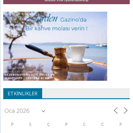
Weather from OpenWeatherMap
ETKINLIKLER
P
S
Ç
P
C
C
P