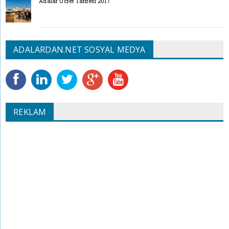
Adalar Ücret Tarifesi 2017
ADALARDAN.NET SOSYAL MEDYA
REKLAM