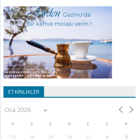
ETKINLIKLER
P
S
Ç
P
C
C
P
27
28
29
30
31
1
2