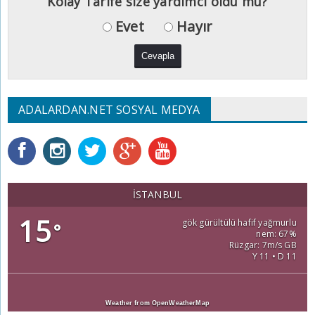
Kolay Tarife size yardımcı oldu mu?
Evet
Hayır
ADALARDAN.NET SOSYAL MEDYA
İSTANBUL
15
gök gürültülü hafif yağmurlu
°
nem: 67%
Rüzgar: 7m/s GB
Y 11 • D 11
Weather from OpenWeatherMap