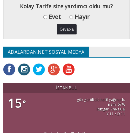
Kolay Tarife size yardımcı oldu mu?
Evet
Hayır
ADALARDAN.NET SOSYAL MEDYA
İSTANBUL
15
gök gürültülü hafif yağmurlu
°
nem: 67%
Rüzgar: 7m/s GB
Y 11 • D 11