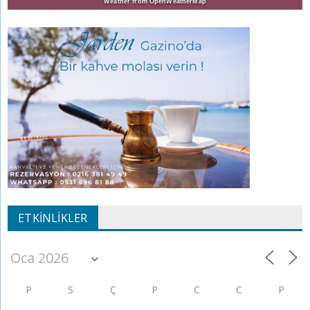
Weather from OpenWeatherMap
ETKINLIKLER
P
S
Ç
P
C
C
P