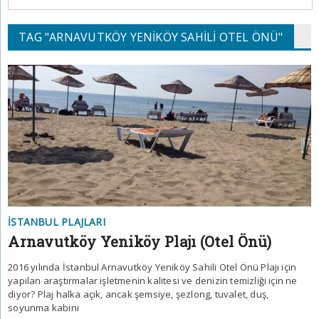
TAG "ARNAVUTKÖY YENIKÖY SAHILI OTEL ÖNÜ"
İSTANBUL PLAJLARI
Arnavutköy Yeniköy Plajı (Otel Önü)
2016 yılında İstanbul Arnavutköy Yeniköy Sahili Otel Önü Plajı için
yapılan araştırmalar işletmenin kalitesi ve denizin temizliği için ne
diyor? Plaj halka açık, ancak şemsiye, şezlong, tuvalet, duş,
soyunma kabini