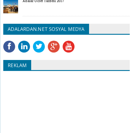
Adalar Ücret Tarifesi 2017
ADALARDAN.NET SOSYAL MEDYA
REKLAM