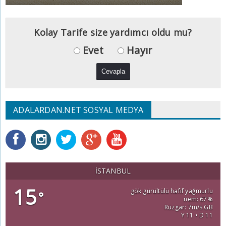
Kolay Tarife size yardımcı oldu mu?
Evet
Hayır
ADALARDAN.NET SOSYAL MEDYA
İSTANBUL
15
gök gürültülü hafif yağmurlu
°
nem: 67%
Rüzgar: 7m/s GB
Y 11 • D 11