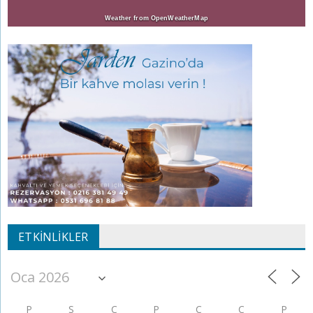
Weather from OpenWeatherMap
ETKINLIKLER
P
S
Ç
P
C
C
P