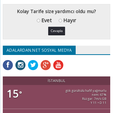
Kolay Tarife size yardımcı oldu mu?
Evet
Hayır
ADALARDAN.NET SOSYAL MEDYA
İSTANBUL
15
gök gürültülü hafif yağmurlu
°
nem: 67%
Rüzgar: 7m/s GB
Y 11 • D 11