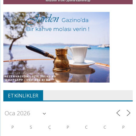
Weather from OpenWeatherMap
ETKINLIKLER
P
S
Ç
P
C
C
P