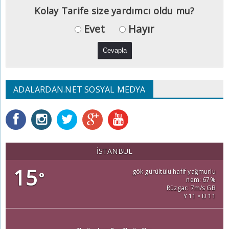
Kolay Tarife size yardımcı oldu mu?
Evet
Hayır
ADALARDAN.NET SOSYAL MEDYA
İSTANBUL
15
gök gürültülü hafif yağmurlu
°
nem: 67%
Rüzgar: 7m/s GB
Y 11 • D 11