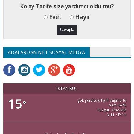
Kolay Tarife size yardımcı oldu mu?
Evet
Hayır
ADALARDAN.NET SOSYAL MEDYA
İSTANBUL
15
gök gürültülü hafif yağmurlu
°
nem: 67%
Rüzgar: 7m/s GB
Y 11 • D 11