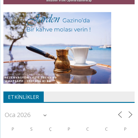
Weather from OpenWeatherMap
ETKINLIKLER
P
S
Ç
P
C
C
P