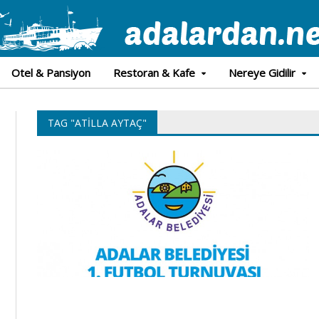
Otel & Pansiyon
Restoran & Kafe
Nereye Gidilir
TAG "ATILLA AYTAÇ"