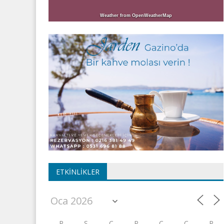
Weather from OpenWeatherMap
ETKINLIKLER
P
S
Ç
P
C
C
P