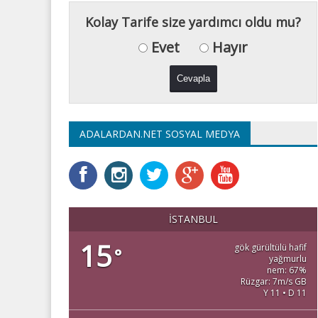
Kolay Tarife size yardımcı oldu mu?
Evet
Hayır
ADALARDAN.NET SOSYAL MEDYA
İSTANBUL
15
gök gürültülü hafif
°
yağmurlu
nem: 67%
Rüzgar: 7m/s GB
Y 11 • D 11