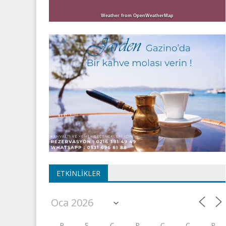
Weather from OpenWeatherMap
ETKINLIKLER
P
S
Ç
P
C
C
P