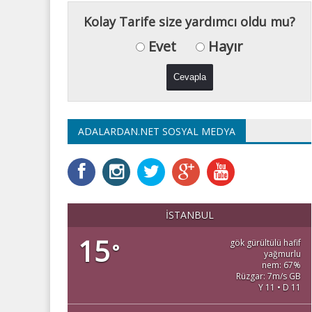
Kolay Tarife size yardımcı oldu mu?
Evet
Hayır
ADALARDAN.NET SOSYAL MEDYA
İSTANBUL
15
gök gürültülü hafif
°
yağmurlu
nem: 67%
Rüzgar: 7m/s GB
Y 11 • D 11