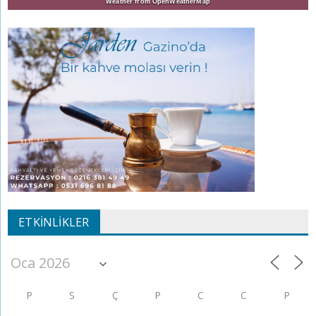
Weather from OpenWeatherMap
ETKINLIKLER
P
S
Ç
P
C
C
P