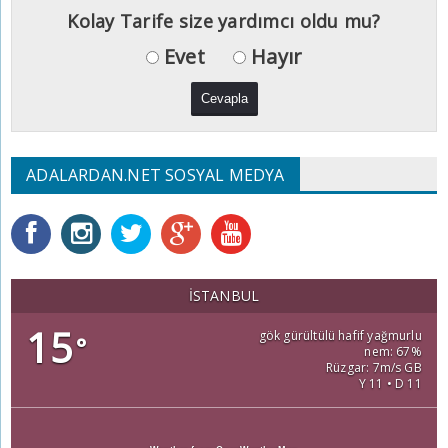
Kolay Tarife size yardımcı oldu mu?
Evet
Hayır
ADALARDAN.NET SOSYAL MEDYA
İSTANBUL
15
gök gürültülü hafif yağmurlu
°
nem: 67%
Rüzgar: 7m/s GB
Y 11 • D 11