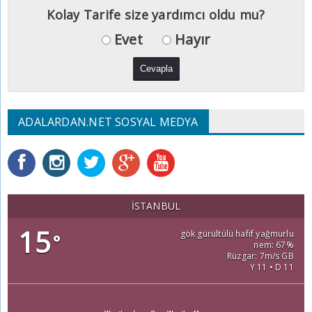
Kolay Tarife size yardımcı oldu mu?
Evet
Hayır
ADALARDAN.NET SOSYAL MEDYA
İSTANBUL
15
gök gürültülü hafif yağmurlu
°
nem: 67%
Rüzgar: 7m/s GB
Y 11 • D 11