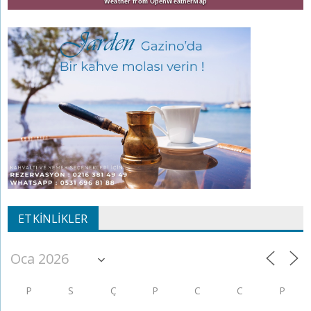
Weather from OpenWeatherMap
ETKINLIKLER
P
S
Ç
P
C
C
P