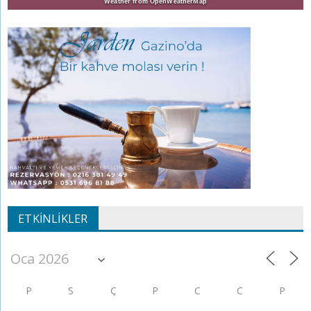
Weather from OpenWeatherMap
ETKINLIKLER
P
S
Ç
P
C
C
P