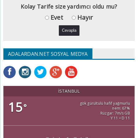
Kolay Tarife size yardımcı oldu mu?
Evet
Hayır
ADALARDAN.NET SOSYAL MEDYA
İSTANBUL
15
gök gürültülü hafif yağmurlu
°
nem: 67%
Rüzgar: 7m/s GB
Y 11 • D 11