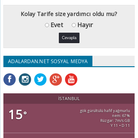
Kolay Tarife size yardımcı oldu mu?
Evet
Hayır
ADALARDAN.NET SOSYAL MEDYA
İSTANBUL
15
gök gürültülü hafif yağmurlu
°
nem: 67%
Rüzgar: 7m/s GB
Y 11 • D 11