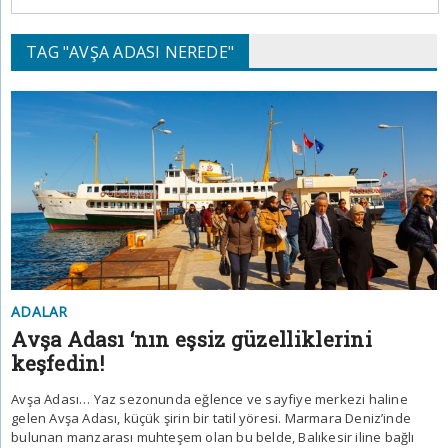
TAG "AVŞA ADASI NEREDE"
ADALAR
Avşa Adası ‘nın eşsiz güzelliklerini
keşfedin!
Avşa Adası… Yaz sezonunda eğlence ve sayfiye merkezi haline
gelen Avşa Adası, küçük şirin bir tatil yöresi. Marmara Deniz’inde
bulunan manzarası muhteşem olan bu belde, Balıkesir iline bağlı