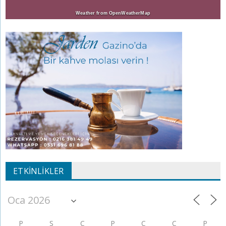
Weather from OpenWeatherMap
ETKINLIKLER
P
S
Ç
P
C
C
P