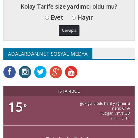
Kolay Tarife size yardımcı oldu mu?
Evet
Hayır
ADALARDAN.NET SOSYAL MEDYA
İSTANBUL
15
gök gürültülü hafif yağmurlu
°
nem: 67%
Rüzgar: 7m/s GB
Y 11 • D 11