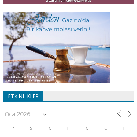
Weather from OpenWeatherMap
ETKINLIKLER
P
S
Ç
P
C
C
P